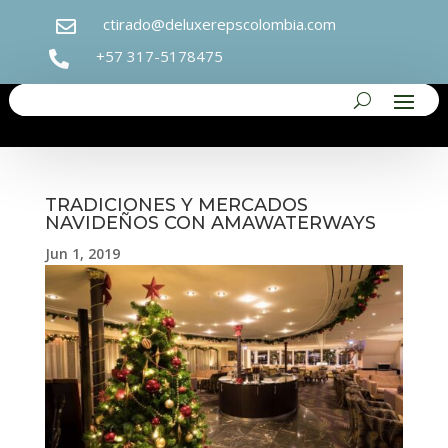
ctirado@deluxerepscolombia.com

+57 317-5178475

TRADICIONES Y MERCADOS
NAVIDEÑOS CON AMAWATERWAYS
Jun 1, 2019