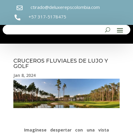
ctirado@deluxerepscolombia.com

+57 317-5178475

CRUCEROS FLUVIALES DE LUJO Y
GOLF
Jan 8, 2024
Imagínese despertar con una vista